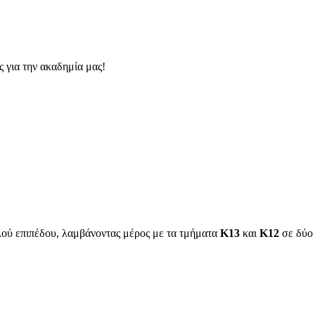
 για την ακαδημία μας!
λού επιπέδου, λαμβάνοντας μέρος με τα τμήματα
Κ13
και
Κ12
σε δύο 