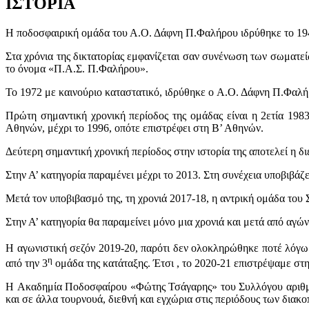
ΙΣΤΟΡΙΑ
Η ποδοσφαιρική ομάδα του Α.Ο. Δάφνη Π.Φαλήρου ιδρύθηκε το 19
Στα χρόνια της δικτατορίας εμφανίζεται σαν συνένωση των σωματε
το όνομα «Π.Α.Σ. Π.Φαλήρου».
Το 1972 με καινούριο καταστατικό, ιδρύθηκε ο Α.Ο. Δάφνη Π.Φαλή
Πρώτη σημαντική χρονική περίοδος της ομάδας είναι η 2ετία 1983
Αθηνών, μέχρι το 1996, οπότε επιστρέφει στη Β’ Αθηνών.
Δεύτερη σημαντική χρονική περίοδος στην ιστορία της αποτελεί η διε
Στην Α’ κατηγορία παραμένει μέχρι το 2013. Στη συνέχεια υποβιβάζε
Μετά τον υποβιβασμό της, τη χρονιά 2017-18, η αντρική ομάδα του 
Στην Α’ κατηγορία θα παραμείνει μόνο μια χρονιά και μετά από αγών
Η αγωνιστική σεζόν 2019-20, παρότι δεν ολοκληρώθηκε ποτέ λόγω 
η
από την 3
ομάδα της κατάταξης. Έτσι , το 2020-21 επιστρέψαμε στ
Η Ακαδημία Ποδοσφαίρου «Φώτης Τσάγαρης» του Συλλόγου αριθμεί
και σε άλλα τουρνουά, διεθνή και εγχώρια στις περιόδους των διακο